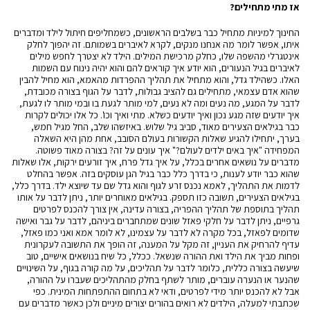
אז מתי מתחילים?
החינוך למיניות מתחיל כבר בשלבים הראשונים, כשמחליפים חיתול לילד ומדברים
איתו, אפשר לומר מה אנחנו מנקים, לקרא לאיברים בשמותם. זה יהפוך לחלק
אינטגרלי מהשפה שלו, כחלק מרכישת המילים. הילד לא יצטרך לחפש מילים
לאיברים בגיל הנעורים, הוא יודע איך קוראים להם והוא יהיה נינוח עם השמות
האלו. כשהילד גדל, והוא מתחיל את תהליך ההפרדות מהאמא, הוא מחיל להבין
שהוא אדם עצמאי, מתחילים גם להציב גבולות, לדבר על הגוף בצורה מכובדת,
לדבר על המגע, מה נעים ומה לא נעים, למי מותר לגעת בו ובמי מותר לו לגעת,
איך יודעים שזה מגע נכון ואיך יודעים כשלא. מתי ואיך וכו'. כל אלו יכולים לקרות
כבר בגילאים הצעירים מאוד, סביב גיל שלוש. באיזשהו שלב, החל מגיל חמש,
בערך, יתחילו להגיע שאלות הקשורות בעולם הסובב, אחת מהן היא השאלה
המפחידה "איך באים ילדים לעולם?" איך עונים על זה? בצורה מאוד פשוטה.
מדברים על נושאים אחרים בכלל, על איך גדל פרח, איך זורעים ירקות, אלו שאלות
שהוא כבר יודע לענות, כי בדרך כלל כבר בגיל הגן עוסקים בזה. אפשר בהחלט
לדמות את התהליך, לאמא נכנס זרע לגוף והוא גדל שם עד שיוצא ילד. בדרך כלל,
בגילאים הצעירים, תשובה כזו תספק. בגילאים מאוחרים יותר, ניתן לדבר על אותו
תהליך בתוספת של תהליך ההפריה, בצורה עדינה, אין צורך להכנס לפרטים
גרפיים, ניתן לדבר על חלקי פאזל שונים שמתחברים ביניהם, לדבר על גבר ואישה
שדומים לפאזל, בכל מקרה לא לדבר על עצמינו, לא לומר אמא ואני כמו פאזל,
עדיף להרחיק את העניין, זה מקל על המענה, זה הופך את התשובה לעקרונית
ופחות מביך את הילד ואת ההורה שנשאל. ככלל, כל שיח בנושאים אישיים, טוב
שיעשה בצורה כללית, כלומר לדבר על תהליכים, על מה קורה בגוף, על השינויים
שהנער או הנערה עוברים, מותר לשתף בחלק מהתהליכים שעברו על ההורה,
אבל לא להכנס יותר מידי לפרטים, ודאי לא בתחום ההתפתחות המינית. כפי
שכתבתי למעלה, הילדים לא רואים בהורים יצורים מיניים ולכן כאשר מדברים עם