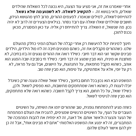
אחרי שאמרנו את זה, אני מציע עוד הצעה, היא נכונה לכל השאלות שהילדים
שואלים, ודאי בנושא זה. –
להקשיב לשאלה. לא לשמוע מה שלא נשאל
.
להתייחס לשאלה, למילים שנאמרו. לפעמים ההורים, מרוב לחץ מהנושא הנידון,
חושבים שהילדים שאלו שאלה עם רובד נסתר. בגילאים הצעירים זה לרוב לא יהיה
נכון. מה שנשאל, זו השאלה. צריך להתייחס רק אליה. עד כאן המסגרת, מכאן
נכנס לתוכן.
חינוך למיניות יכול להיעשות רק אחרי קבלה של העולם המיני כחלק מהעולם
שלנו. כשההורים מקבלים את זה, כשהם מפגינים חיבה זה לזו מול הילדים, הילדים
מבינים שקשר זוגי הוא דבר חיובי. כשילד רואה את ההורים נוגעים זה בזו בחיבה, לא
מוחצנת או מינית, הוא מבין שמגע זה דבר חיובי. כשילד חי בסביבה שבה המגע הוא
אוהב, כשהוא מקבל מחמאות, על התנהגות, על הישגים, אבל גם על מראה, לא
רק על יופי, אלא על אסתטיקה, על טיפוח, הוא מבין שזה טוב.
המשפט הבא הוא נכון בכל תחום בחינוך, כשילד שואל שאלה ונענה שרק כשיגדל
יוכלו לענות לו, כשהוא רואה שמתחמקים מתשובות, הוא מפסיק לשאול. ולכן,
כשילד שואל, על כל תחום, הוא צריך לקבל תשובה. כשהוא רואה שלא מתחמקים,
הוא מבין שזה לגיטימי לשאול.
כשזה מגיע להתפתחות גופנית, טוב שההורים יזמו את השיחה, על השינויים
העוברים על הגוף, על השינויים הרגשיים שמציפים, להנכיח את העולם המתפתח
של הנער והנערה ולאשר אותם. אל דאגה, זה לא יפחית את להבות המהפכה של
המתבגרים, זה לא ימנע את המשפט האלמותי "אתם לא מבינים אותי", אבל זה כן
יתן להם אישור לעולם שלהם.