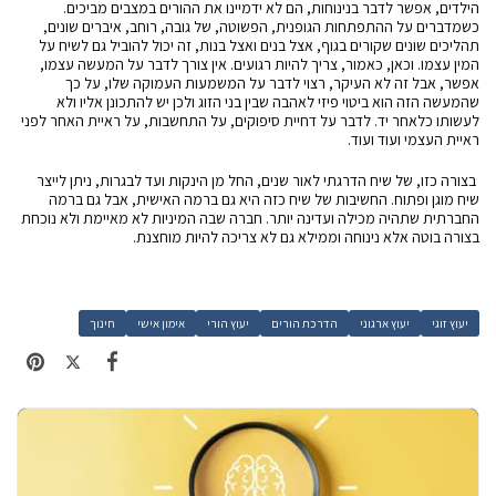
הילדים, אפשר לדבר בנינוחות, הם לא ידמיינו את ההורים במצבים מביכים.
כשמדברים על ההתפתחות הגופנית, הפשוטה, של גובה, רוחב, איברים שונים,
תהליכים שונים שקורים בגוף, אצל בנים ואצל בנות, זה יכול להוביל גם לשיח על
המין עצמו. וכאן, כאמור, צריך להיות רגועים. אין צורך לדבר על המעשה עצמו,
אפשר, אבל זה לא העיקר, רצוי לדבר על המשמעות העמוקה שלו, על כך
שהמעשה הזה הוא ביטוי פיזי לאהבה שבין בני הזוג ולכן יש להתכונן אליו ולא
לעשותו כלאחר יד. לדבר על דחיית סיפוקים, על התחשבות, על ראיית האחר לפני
ראיית העצמי ועוד ועוד.
בצורה כזו, של שיח הדרגתי לאור שנים, החל מן הינקות ועד לבגרות, ניתן לייצר
שיח מוגן ופתוח. החשיבות של שיח כזה היא גם ברמה האישית, אבל גם ברמה
החברתית שתהיה מכילה ועדינה יותר. חברה שבה המיניות לא מאיימת ולא נוכחת
בצורה בוטה אלא נינוחה וממילא גם לא צריכה להיות מוחצנת.
יעוץ זוגי
יעוץ ארגוני
הדרכת הורים
יעוץ הורי
אימון אישי
חינוך